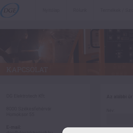
Nyitólap
Rólunk
Termékek / Szo
KAPCSOLAT
DG Elektrotech Kft.
Az alábbi ű
8000 Székesfehérvár
Név:
Homoksor 55.
E-mail:
E-mail cím (fe
dge@dgelektrotech.hu