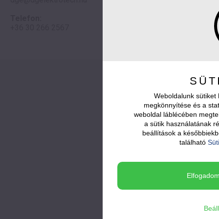
Telefon:
+36 30 266 2567
Tárgy:
*
Üzenet
*
SÜT
Weboldalunk sütiket 
megkönnyítése és a stat
weboldal láblécében megte
a sütik használatának ré
beállítások a későbbiek
található
Süt
Elfogadom 
Beál